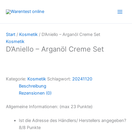
Zum
Inhalt
springen
Start
/
Kosmetik
/ D’Aniello – Arganöl Creme Set
Kosmetik
D’Aniello – Arganöl Creme Set
Kategorie:
Kosmetik
Schlagwort:
20241120
Beschreibung
Rezensionen (0)
Allgemeine Informationen: (max 23 Punkte)
Ist die Adresse des Händlers/ Herstellers angegeben?
8/
8 Punkte