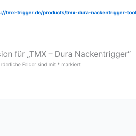
s://tmx-trigger.de/products/tmx-dura-nackentrigger-too
sion für „TMX – Dura Nackentrigger“
rderliche Felder sind mit
*
markiert