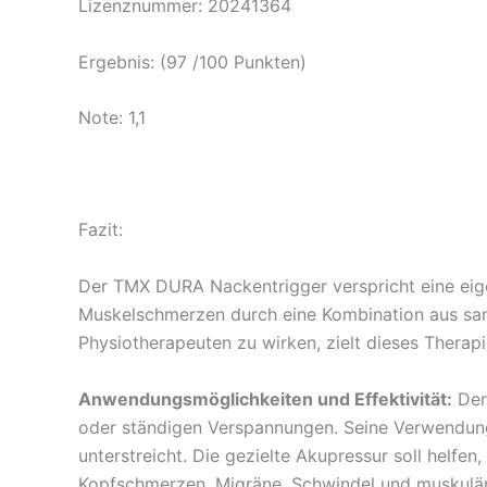
Lizenznummer: 20241364
Ergebnis: (97 /100 Punkten)
Note: 1,1
Fazit:
Der TMX DURA Nackentrigger verspricht eine ei
Muskelschmerzen durch eine Kombination aus sanf
Physiotherapeuten zu wirken, zielt dieses Thera
Anwendungsmöglichkeiten und Effektivität:
Der
oder ständigen Verspannungen. Seine Verwendung i
unterstreicht. Die gezielte Akupressur soll helf
Kopfschmerzen, Migräne, Schwindel und muskulär b