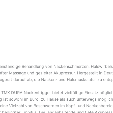
genständige Behandlung von Nackenschmerzen, Halswirbel
ter Massage und gezielter Akupressur. Hergestellt in Deu
piegerät darauf ab, die Nacken- und Halsmuskulatur zu ents
 TMX DURA Nackentrigger bietet vielfältige Einsatzmöglic
st sowohl im Büro, zu Hause als auch unterwegs möglich, w
en, eine Vielzahl von Beschwerden im Kopf- und Nackenberei
edingter Tinnitus. Die langanhaltende und tiefe Akupressu