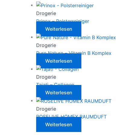
Drogerie
Prinox – Polsterreiniger
Weiterlesen
Drogerie
Pure Nature – Vitamin B Komplex
Weiterlesen
Drogerie
Tajati – Collagen
Weiterlesen
Drogerie
ROSELIVE HOMEX RAUMDUFT
Weiterlesen