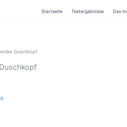
Startseite
Testergebnisse
Das In
render Duschkopf
 Duschkopf
80