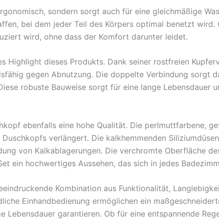
ergonomisch, sondern sorgt auch für eine gleichmäßige Was
ffen, bei dem jeder Teil des Körpers optimal benetzt wird. 
uziert wird, ohne dass der Komfort darunter leidet.
res Highlight dieses Produkts. Dank seiner rostfreien Kupfer
fähig gegen Abnutzung. Die doppelte Verbindung sorgt dafü
 Diese robuste Bauweise sorgt für eine lange Lebensdauer u
kopf ebenfalls eine hohe Qualität. Die perlmuttfarbene, gef
s Duschkopfs verlängert. Die kalkhemmenden Siliziumdüse
ildung von Kalkablagerungen. Die verchromte Oberfläche de
et ein hochwertiges Aussehen, das sich in jedes Badezimm
eindruckende Kombination aus Funktionalität, Langlebigke
ndliche Einhandbedienung ermöglichen ein maßgeschneidert
ge Lebensdauer garantieren. Ob für eine entspannende Rege