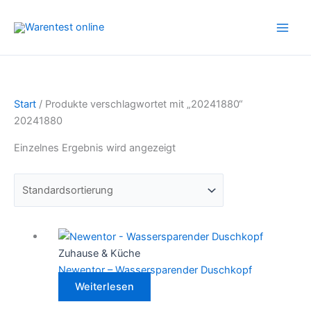
Zum
Inhalt
springen
Start
/ Produkte verschlagwortet mit „20241880“
20241880
Einzelnes Ergebnis wird angezeigt
Zuhause & Küche
Newentor – Wassersparender Duschkopf
Weiterlesen