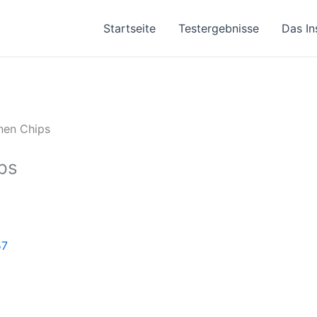
Startseite
Testergebnisse
Das In
onen Chips
ps
57