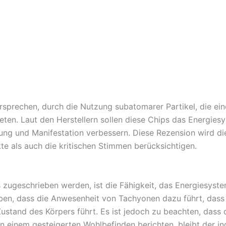
ersprechen, durch die Nutzung subatomarer Partikel, die e
ieten. Laut den Herstellern sollen diese Chips das Energies
eichung und Manifestation verbessern. Diese Rezension wird 
te als auch die kritischen Stimmen berücksichtigen.
s zugeschrieben werden, ist die Fähigkeit, das Energiesyst
uben, dass die Anwesenheit von Tachyonen dazu führt, das
stand des Körpers führt. Es ist jedoch zu beachten, dass 
 einem gesteigerten Wohlbefinden berichten, bleibt der in