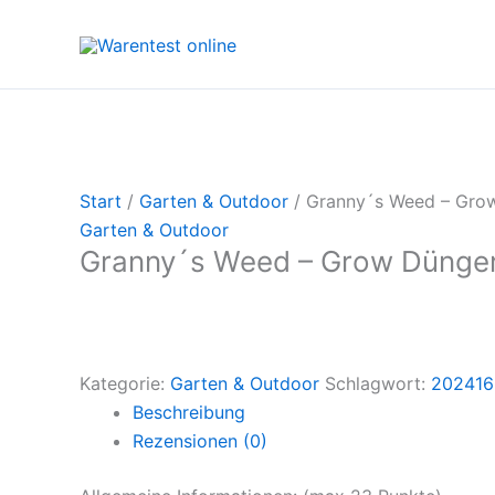
Zum
Inhalt
springen
Start
/
Garten & Outdoor
/ Granny´s Weed – Gro
Garten & Outdoor
Granny´s Weed – Grow Dünge
Kategorie:
Garten & Outdoor
Schlagwort:
202416
Beschreibung
Rezensionen (0)