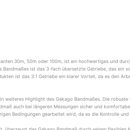
rianten 30m, 50m oder 100m, ist ein hochwertiges und dur
s Bandmaßes ist das 3-fach übersetzte Getriebe, das ein 
ukten ist das 3:1 Getriebe ein klarer Vorteil, da es den Ar
ein weiteres Highlight des Gakago Bandmaßes. Die robuste 
dmaß auch bei längeren Messungen sicher und komfortabel i
en Bedingungen gearbeitet wird, da es die Kontrolle und 
fft, überzeugt das Gakago Bandmaß durch seinen flexiblen M