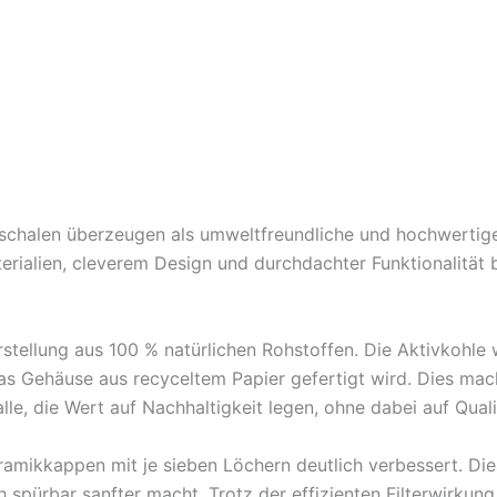
chalen überzeugen als umweltfreundliche und hochwertige 
erialien, cleverem Design und durchdachter Funktionalität b
erstellung aus 100 % natürlichen Rohstoffen. Die Aktivkohl
 Gehäuse aus recyceltem Papier gefertigt wird. Dies macht
lle, die Wert auf Nachhaltigkeit legen, ohne dabei auf Quali
ramikkappen mit je sieben Löchern deutlich verbessert. Dies
pürbar sanfter macht. Trotz der effizienten Filterwirkun