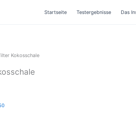
Startseite
Testergebnisse
Das In
filter Kokosschale
okosschale
50