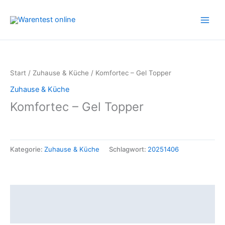
Zum
Inhalt
springen
Start
/
Zuhause & Küche
/ Komfortec – Gel Topper
Zuhause & Küche
Komfortec – Gel Topper
Kategorie:
Zuhause & Küche
Schlagwort:
20251406
Beschreibung
Rezensionen (0)