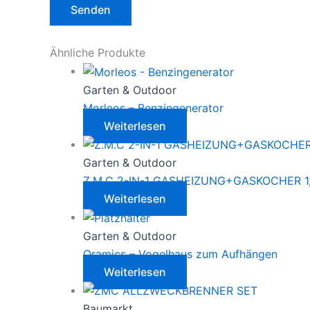
Ähnliche Produkte
Garten & Outdoor
Morleos – Benzingenerator
Weiterlesen
Garten & Outdoor
Z.M.C 2-IN-1 GASHEIZUNG+GASKOCHER 1
Weiterlesen
Garten & Outdoor
Oramics – Vogelhaus zum Aufhängen
Weiterlesen
Baumarkt