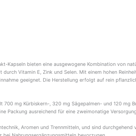
kt-Kapseln bieten eine ausgewogene Kombination von natür
t durch Vitamin E, Zink und Selen. Mit einem hohen Reinh
Einnahme geeignet. Die Herstellung erfolgt auf rein pflanzlic
lt 700 mg Kürbiskern-, 320 mg Sägepalmen- und 120 mg Br
 eine Packung ausreichend für eine zweimonatige Versorgung
ntechnik, Aromen und Trennmitteln, und sind durchgehend v
tz bei Nahrungsergänzungsmitteln bevorzugen.