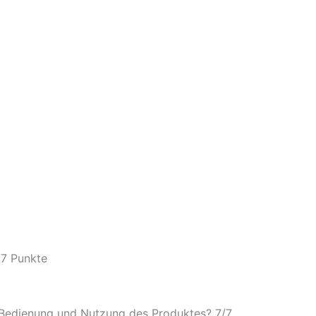
/
7 Punkte
e Bedienung und Nutzung des Produktes? 7/
7