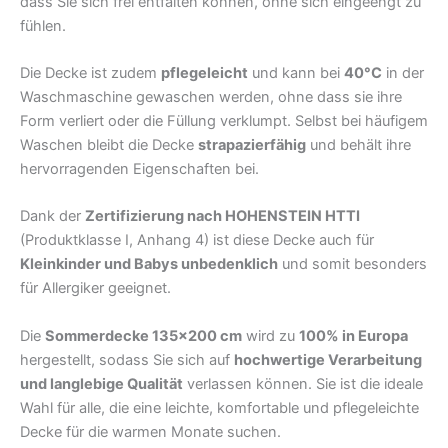
dass Sie sich frei entfalten können, ohne sich eingeengt zu
fühlen.
Die Decke ist zudem
pflegeleicht
und kann bei
40°C
in der
Waschmaschine gewaschen werden, ohne dass sie ihre
Form verliert oder die Füllung verklumpt. Selbst bei häufigem
Waschen bleibt die Decke
strapazierfähig
und behält ihre
hervorragenden Eigenschaften bei.
Dank der
Zertifizierung nach HOHENSTEIN HTTI
(Produktklasse I, Anhang 4) ist diese Decke auch für
Kleinkinder und Babys unbedenklich
und somit besonders
für Allergiker geeignet.
Die
Sommerdecke 135×200 cm
wird zu
100% in Europa
hergestellt, sodass Sie sich auf
hochwertige Verarbeitung
und langlebige Qualität
verlassen können. Sie ist die ideale
Wahl für alle, die eine leichte, komfortable und pflegeleichte
Decke für die warmen Monate suchen.