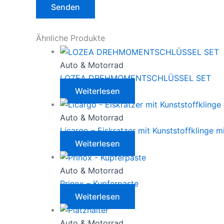
Ähnliche Produkte
Auto & Motorrad
LOZEA DREHMOMENTSCHLÜSSEL SET
Weiterlesen
Auto & Motorrad
Licargo – Eiskratzer mit Kunststoffklinge 
Weiterlesen
Auto & Motorrad
Prinox – Kupferpaste
Weiterlesen
Auto & Motorrad