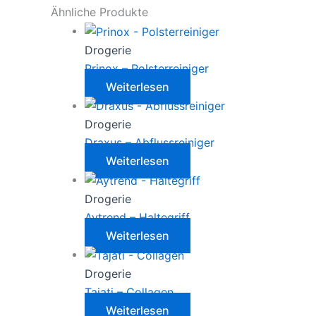
Ähnliche Produkte
Drogerie
Prinox – Polsterreiniger
Weiterlesen
Drogerie
Draxus – Abflussreiniger
Weiterlesen
Drogerie
Aytrend – Haltegriff
Weiterlesen
Drogerie
Tajati – Collagen
Weiterlesen