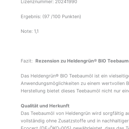
Lizenznummer: 20241990
Ergebnis: (97 /100 Punkten)
Note: 1,1
Fazit:
Rezension zu Heldengrün® BIO Teebaum
Das Heldengrün® BIO Teebaumöl ist ein vielseitig
Anwendungsmöglichkeiten zu einem wertvollen Begl
Herstellung bietet dieses Teebaumöl nicht nur ei
Qualität und Herkunft
Das Teebaumöl von Heldengrün wird sorgfältig aus
vollständig ohne Zusatzstoffe und in nachhaltige
Ecocert (DE-ÖKO-005) gewährleistet, dass das Te