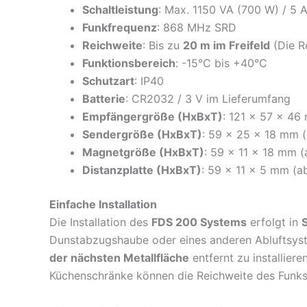
Schaltleistung
: Max. 1150 VA (700 W) / 5 A
Funkfrequenz
: 868 MHz SRD
Reichweite
: Bis zu
20 m im Freifeld
(Die R
Funktionsbereich
: -15°C bis +40°C
Schutzart
: IP40
Batterie
: CR2032 / 3 V im Lieferumfang
Empfängergröße (HxBxT)
: 121 x 57 x 46
Sendergröße (HxBxT)
: 59 x 25 x 18 mm 
Magnetgröße (HxBxT)
: 59 x 11 x 18 mm 
Distanzplatte (HxBxT)
: 59 x 11 x 5 mm (a
Einfache Installation
Die Installation des
FDS 200 Systems
erfolgt in
Dunstabzugshaube oder eines anderen Abluftsyst
der nächsten Metallfläche
entfernt zu installier
Küchenschränke können die Reichweite des Funksi