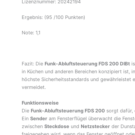
Lizenznummer: 20242194
Ergebnis: (95 /100 Punkten)
Note: 1,1
Fazit: Die
Funk-Abluftsteuerung FDS 200 DIBt
is
in Küchen und anderen Bereichen konzipiert ist, in
höchste Sicherheitsstandards und gewährleistet 
vermeidet.
Funktionsweise
Die
Funk-Abluftsteuerung FDS 200
sorgt dafür,
Ein
Sender
am Fensterflügel überwacht die Fenst
zwischen
Steckdose
und
Netzstecker
der Dunsta
freigegeben wird, wenn das Fenster geöffnet oder 