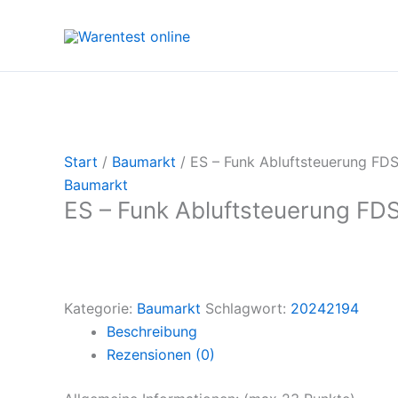
Zum
Inhalt
springen
Start
/
Baumarkt
/ ES – Funk Abluftsteuerung FD
Baumarkt
ES – Funk Abluftsteuerung FD
Kategorie:
Baumarkt
Schlagwort:
20242194
Beschreibung
Rezensionen (0)