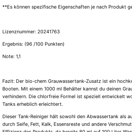
**Es können spezifische Eigenschaften je nach Produkt g
Lizenznummer: 20241763
Ergebnis: (96 /100 Punkten)
Note: 1,1
Fazit: Der bio-chem Grauwassertank-Zusatz ist ein hoch
Booten. Mit einem 1000 ml Behälter kannst du deinen Gr
verhindern. Die chlorfreie Formel ist speziell entwickel
Tanks erheblich erleichtert.
Dieser Tank-Reiniger hält sowohl den Abwassertank als au
durch Seife, Fett, Kalk, Essensreste und andere Verschm
Effizienz des Produkts, da bereits 80 ml auf 100 Liter W