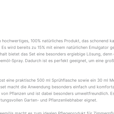
in hochwertiges, 100% natürliches Produkt, das schonend k
s wird bereits zu 15% mit einem natürlichen Emulgator ge
nhalt bietet das Set eine besonders ergiebige Lösung, denn
Neemöl-Spray. Dadurch ist es perfekt geeignet, um eine gro
t eine praktische 500 ml Sprühflasche sowie ein 30 ml Me
ttset macht die Anwendung besonders einfach und komfortab
on Pflanzen und ist dabei besonders umweltfreundlich. Es i
rtungsvollen Garten- und Pflanzenliebhaber eignet.
 Neemöls macht es zum idealen Pflegeprodukt für Zimmerpf