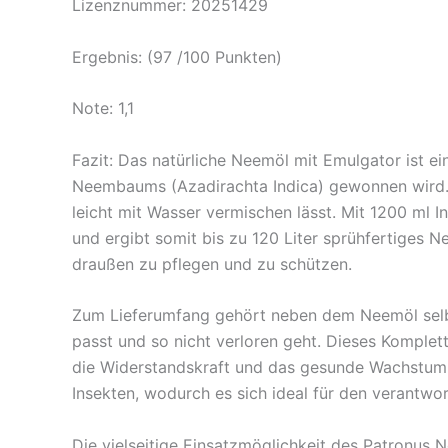
Lizenznummer: 20251429
Ergebnis: (97 /100 Punkten)
Note: 1,1
Fazit: Das natürliche Neemöl mit Emulgator ist e
Neembaums (Azadirachta Indica) gewonnen wird. E
leicht mit Wasser vermischen lässt. Mit 1200 ml I
und ergibt somit bis zu 120 Liter sprühfertiges 
draußen zu pflegen und zu schützen.
Zum Lieferumfang gehört neben dem Neemöl selbs
passt und so nicht verloren geht. Dieses Komple
die Widerstandskraft und das gesunde Wachstum v
Insekten, wodurch es sich ideal für den verantwo
Die vielseitige Einsatzmöglichkeit des Patronus