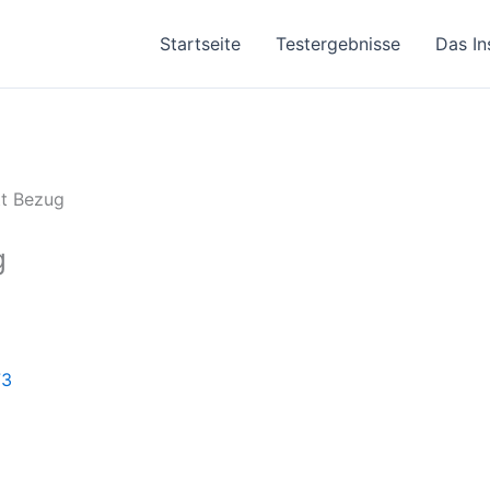
Startseite
Testergebnisse
Das In
tt Bezug
g
73