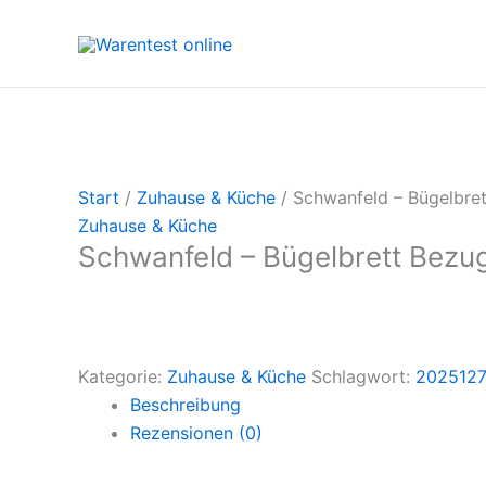
Zum
Inhalt
springen
Start
/
Zuhause & Küche
/ Schwanfeld – Bügelbre
Zuhause & Küche
Schwanfeld – Bügelbrett Bezu
Kategorie:
Zuhause & Küche
Schlagwort:
202512
Beschreibung
Rezensionen (0)