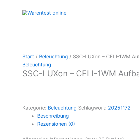
Zum
Inhalt
springen
Start
/
Beleuchtung
/ SSC-LUXon – CELI-1WM Au
Beleuchtung
SSC-LUXon – CELI-1WM Aufb
Kategorie:
Beleuchtung
Schlagwort:
20251172
Beschreibung
Rezensionen (0)