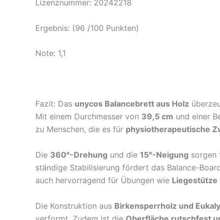
Lizenznummer: 20242218
Ergebnis: (96 /100 Punkten)
Note: 1,1
Fazit: Das
unycos Balancebrett aus Holz
überzeug
Mit einem Durchmesser von
39,5 cm
und einer B
zu Menschen, die es für
physiotherapeutische 
Die
360°-Drehung
und die
15°-Neigung
sorgen f
ständige Stabilisierung fördert das Balance-Boar
auch hervorragend für Übungen wie
Liegestütze
Die Konstruktion aus
Birkensperrholz und Eukal
verformt. Zudem ist die
Oberfläche rutschfest u