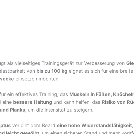
t als vielseitiges Trainingsgerät zur Verbesserung von
Gle
elastbarkeit von
bis zu 100 kg
eignet es sich für eine breit
Zwecke
einsetzen möchten.
ür ein effektives Training, das
Muskeln in Füßen, Knöchel
d eine
bessere Haltung
und kann helfen, das
Risiko von R
 und Planks
, um die Intensität zu steigern.
yptus
verleiht dem Board
eine hohe Widerstandsfähigkeit
nd leicht gewölbt
, um einen sicheren Stand und mehr Komfo