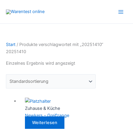
Zum
Inhalt
springen
Start
/ Produkte verschlagwortet mit „20251410“
20251410
Einzelnes Ergebnis wird angezeigt
Zuhause & Küche
Newkers – Greifzange
Weiterlesen