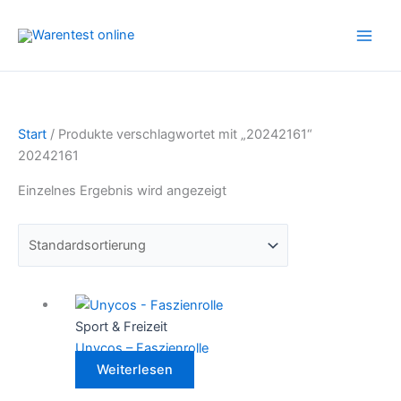
Zum
Inhalt
springen
Start
/ Produkte verschlagwortet mit „20242161“
20242161
Einzelnes Ergebnis wird angezeigt
Sport & Freizeit
Unycos – Faszienrolle
Weiterlesen