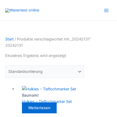
Zum
Inhalt
springen
Start
/ Produkte verschlagwortet mit „20242131“
20242131
Einzelnes Ergebnis wird angezeigt
Baumarkt
Hulkies – Tieflochmarker Set
Weiterlesen