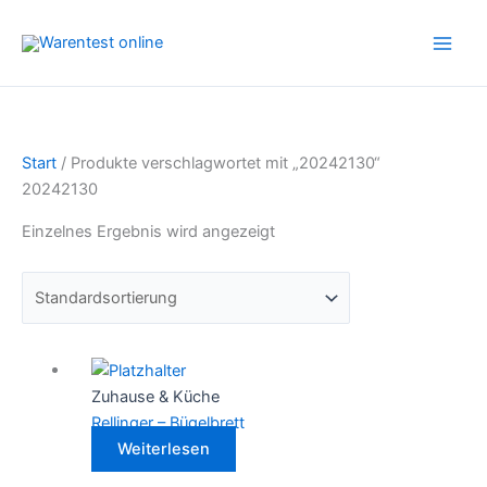
Zum
Inhalt
springen
Start
/ Produkte verschlagwortet mit „20242130“
20242130
Einzelnes Ergebnis wird angezeigt
Zuhause & Küche
Rellinger – Bügelbrett
Weiterlesen