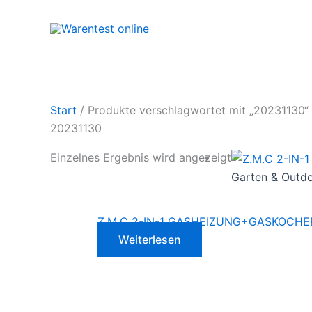
Zum
Inhalt
springen
Start
/ Produkte verschlagwortet mit „20231130“
20231130
Einzelnes Ergebnis wird angezeigt
Garten & Outd
Z.M.C 2-IN-1 GASHEIZUNG+GASKOCHER
Weiterlesen