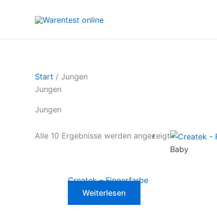
Zum
Inhalt
springen
Start
/ Jungen
Jungen
Jungen
Alle 10 Ergebnisse werden angezeigt
Baby
Createk – Fingerfarbe
Weiterlesen