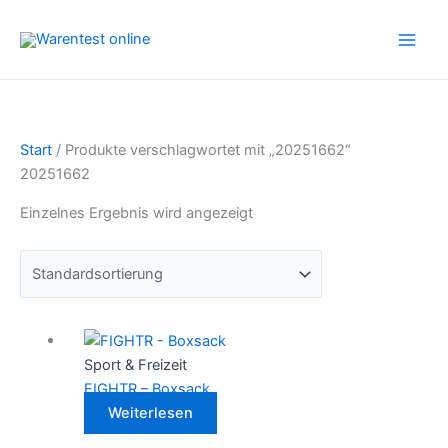
Zum
Inhalt
springen
Start
/ Produkte verschlagwortet mit „20251662“
20251662
Einzelnes Ergebnis wird angezeigt
Sport & Freizeit
FIGHTR – Boxsack
Weiterlesen