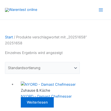
Zum
Inhalt
springen
Start
/ Produkte verschlagwortet mit „20251658“
20251658
Einzelnes Ergebnis wird angezeigt
Zuhause & Küche
NYORD – Damast Chefmesser
Weiterlesen