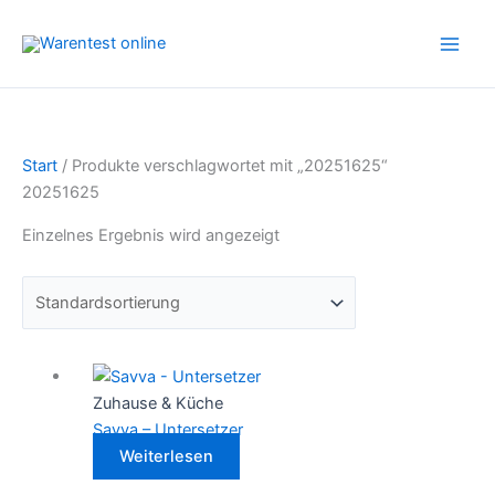
Zum
Inhalt
springen
Start
/ Produkte verschlagwortet mit „20251625“
20251625
Einzelnes Ergebnis wird angezeigt
Zuhause & Küche
Savva – Untersetzer
Weiterlesen