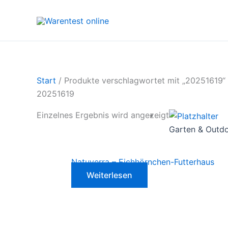
Zum
Inhalt
springen
Start
/ Produkte verschlagwortet mit „20251619“
20251619
Einzelnes Ergebnis wird angezeigt
Garten & Outd
Natuverra – Eichhörnchen-Futterhaus
Weiterlesen