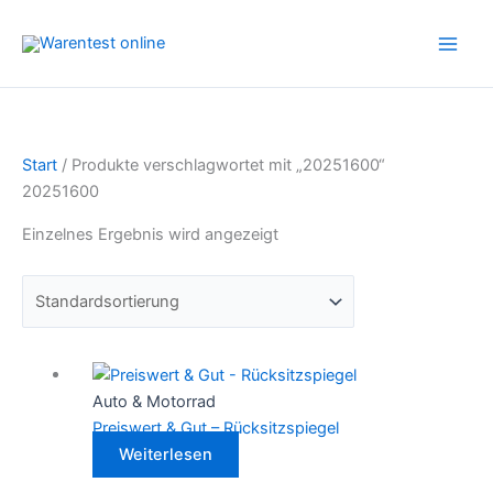
Zum
Inhalt
springen
Start
/ Produkte verschlagwortet mit „20251600“
20251600
Einzelnes Ergebnis wird angezeigt
Auto & Motorrad
Preiswert & Gut – Rücksitzspiegel
Weiterlesen