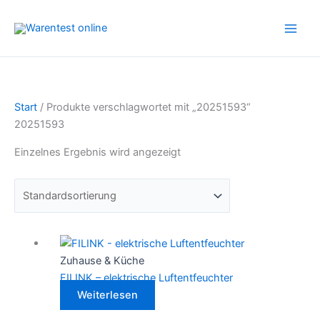
Zum
Inhalt
springen
Start
/ Produkte verschlagwortet mit „20251593“
20251593
Einzelnes Ergebnis wird angezeigt
Zuhause & Küche
FILINK – elektrische Luftentfeuchter
Weiterlesen