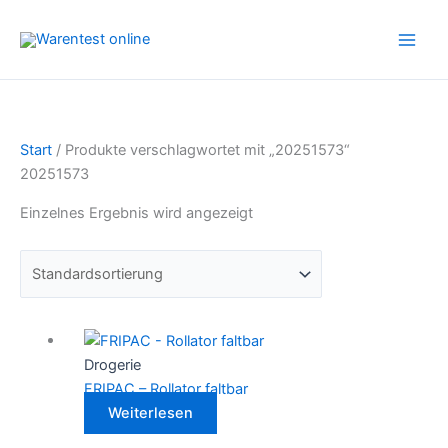
Zum
Inhalt
springen
Start
/ Produkte verschlagwortet mit „20251573“
20251573
Einzelnes Ergebnis wird angezeigt
Drogerie
FRIPAC – Rollator faltbar
Weiterlesen