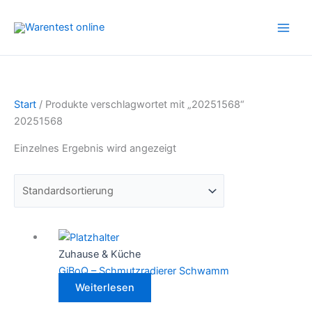
Zum
Inhalt
springen
Start
/ Produkte verschlagwortet mit „20251568“
20251568
Einzelnes Ergebnis wird angezeigt
Zuhause & Küche
GiBoQ – Schmutzradierer Schwamm
Weiterlesen