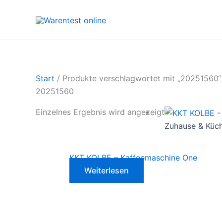
Zum
Inhalt
springen
Start
/ Produkte verschlagwortet mit „20251560“
20251560
Einzelnes Ergebnis wird angezeigt
Zuhause & Küc
KKT KOLBE – Kaffeemaschine One
Weiterlesen