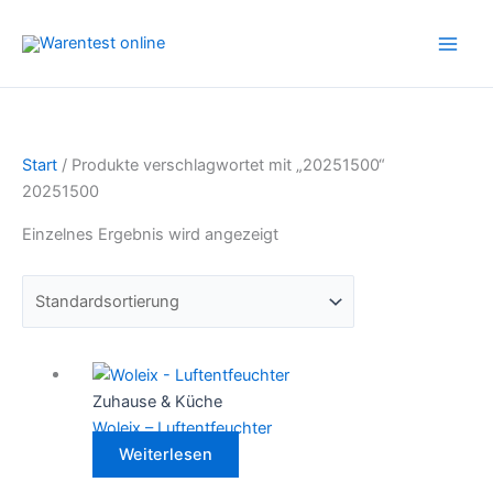
Zum
Inhalt
springen
Start
/ Produkte verschlagwortet mit „20251500“
20251500
Einzelnes Ergebnis wird angezeigt
Zuhause & Küche
Woleix – Luftentfeuchter
Weiterlesen