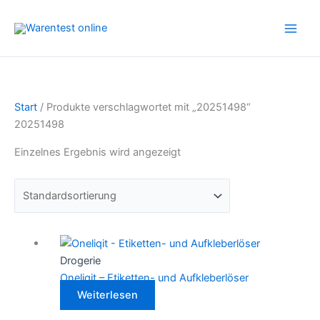
Zum
Inhalt
springen
Start
/ Produkte verschlagwortet mit „20251498“
20251498
Einzelnes Ergebnis wird angezeigt
Drogerie
Oneliqit – Etiketten- und Aufkleberlöser
Weiterlesen