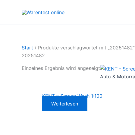
Zum
Inhalt
springen
Start
/ Produkte verschlagwortet mit „20251482“
20251482
Einzelnes Ergebnis wird angezeigt
Auto & Motorr
KENT – Screen Wash 1:100
Weiterlesen