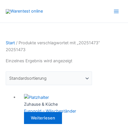
Zum
Inhalt
springen
Start
/ Produkte verschlagwortet mit „20251473“
20251473
Einzelnes Ergebnis wird angezeigt
Zuhause & Küche
Eurogold – Wäscheständer
Weiterlesen