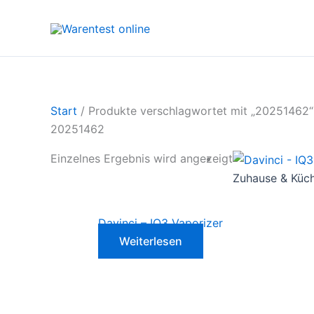
Zum
Inhalt
springen
Start
/ Produkte verschlagwortet mit „20251462“
20251462
Einzelnes Ergebnis wird angezeigt
Zuhause & Küc
Davinci – IQ3 Vaporizer
Weiterlesen