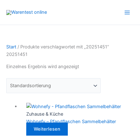
Zum
Inhalt
springen
Start
/ Produkte verschlagwortet mit „20251451“
20251451
Einzelnes Ergebnis wird angezeigt
Zuhause & Küche
Wohnefy – Pfandflaschen Sammelbehälter
Weiterlesen