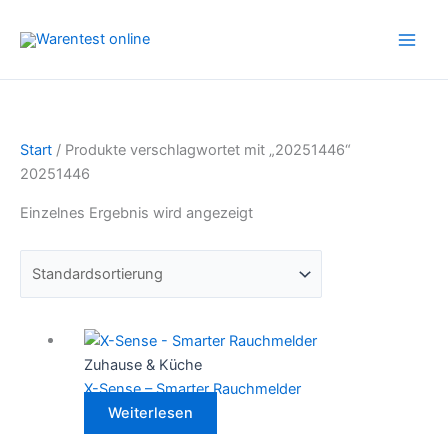
Zum
Inhalt
springen
Start
/ Produkte verschlagwortet mit „20251446“
20251446
Einzelnes Ergebnis wird angezeigt
Zuhause & Küche
X-Sense – Smarter Rauchmelder
Weiterlesen