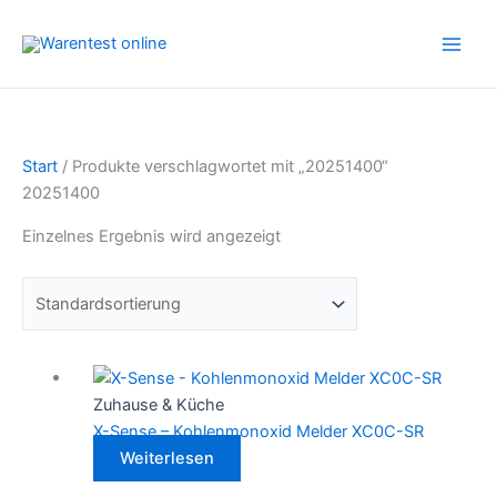
Zum
Inhalt
springen
Start
/ Produkte verschlagwortet mit „20251400“
20251400
Einzelnes Ergebnis wird angezeigt
Zuhause & Küche
X-Sense – Kohlenmonoxid Melder XC0C-SR
Weiterlesen