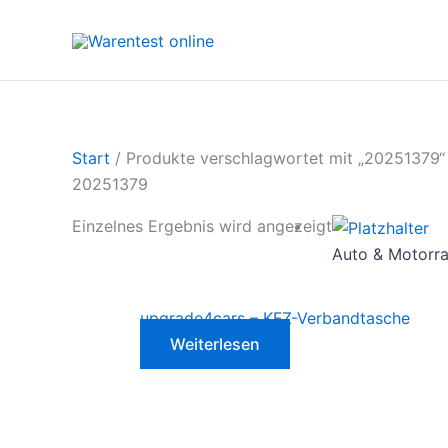
Zum
Inhalt
springen
Start
/ Produkte verschlagwortet mit „20251379“
20251379
Einzelnes Ergebnis wird angezeigt
Auto & Motorr
upgrade4cars – KFZ-Verbandtasche
Weiterlesen