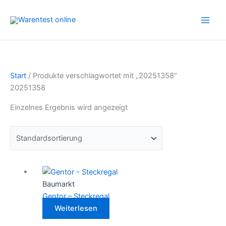
Zum
Inhalt
springen
Start
/ Produkte verschlagwortet mit „20251358“
20251358
Einzelnes Ergebnis wird angezeigt
Baumarkt
Gentor – Steckregal
Weiterlesen