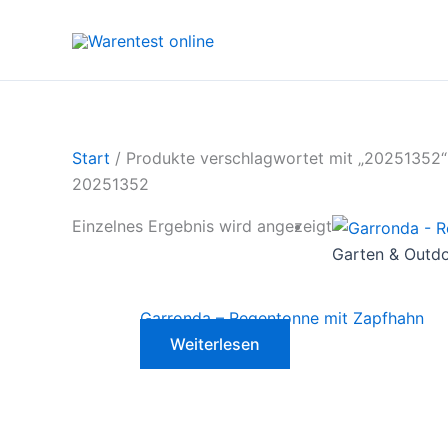
Zum
Inhalt
springen
Start
/ Produkte verschlagwortet mit „20251352“
20251352
Einzelnes Ergebnis wird angezeigt
Garten & Outd
Garronda – Regentonne mit Zapfhahn
Weiterlesen