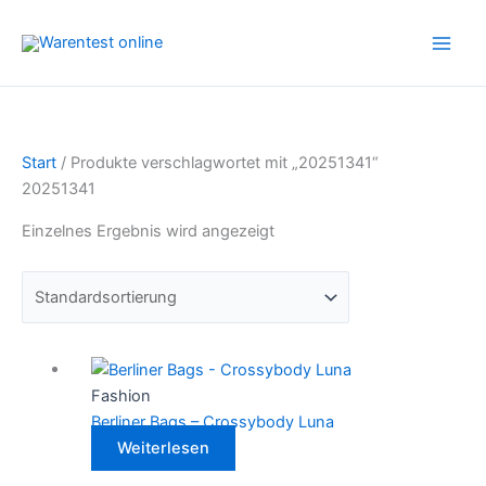
Zum
Inhalt
springen
Start
/ Produkte verschlagwortet mit „20251341“
20251341
Einzelnes Ergebnis wird angezeigt
Fashion
Berliner Bags – Crossybody Luna
Weiterlesen