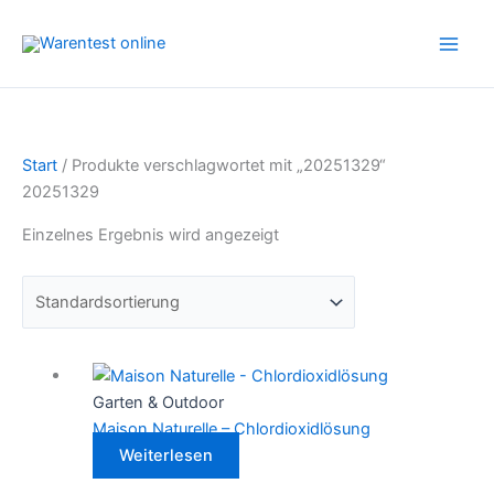
Zum
Inhalt
springen
Start
/ Produkte verschlagwortet mit „20251329“
20251329
Einzelnes Ergebnis wird angezeigt
Garten & Outdoor
Maison Naturelle – Chlordioxidlösung
Weiterlesen