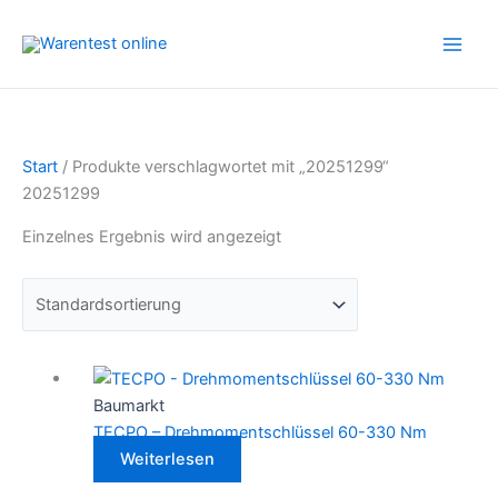
Zum
Inhalt
springen
Start
/ Produkte verschlagwortet mit „20251299“
20251299
Einzelnes Ergebnis wird angezeigt
Baumarkt
TECPO – Drehmomentschlüssel 60-330 Nm
Weiterlesen